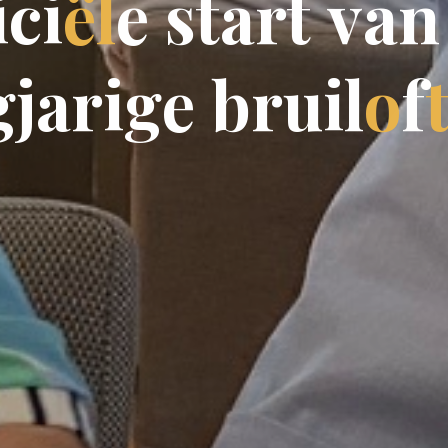
i
c
i
ë
l
e
s
t
a
r
t
v
a
n
g
j
a
r
i
g
e
b
r
u
i
l
o
f