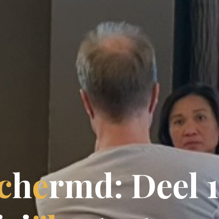
c
h
e
r
m
d
:
D
e
e
l
1