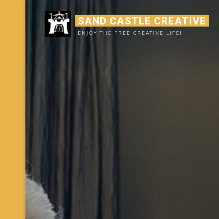
Ga
SAND CASTLE CREATIVE
naar
de
ENJOY THE FREE CREATIVE LIFE!
inhoud