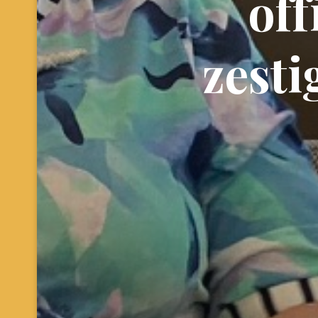
o
f
f
z
e
s
t
i