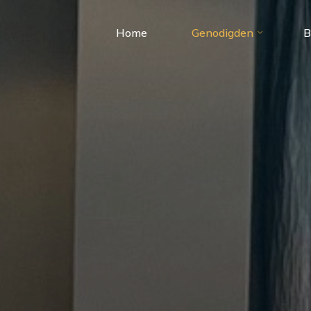
Home
Genodigden
B