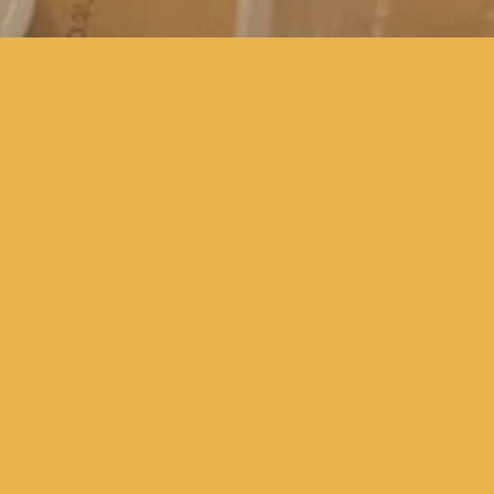
chtwoord. Voer hieronder je wachtwoord in om het te bekij