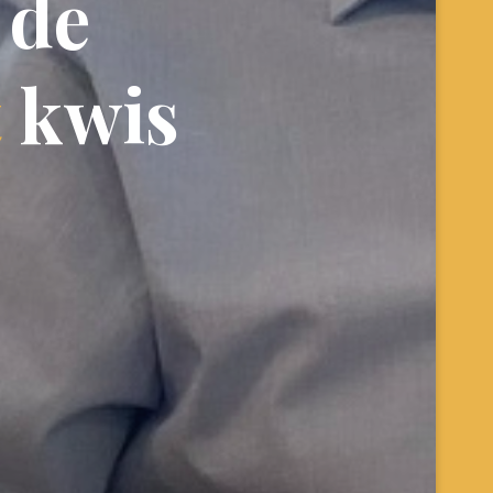
d
e
t
k
w
i
s