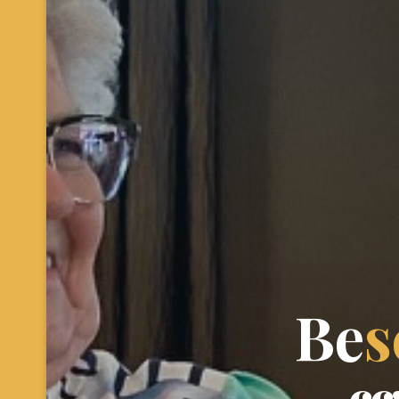
B
e
s