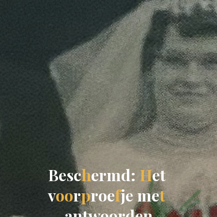
B
e
s
c
h
e
r
m
d
:
H
e
t
v
o
o
r
p
r
o
e
f
j
e
m
e
t
a
n
t
w
o
o
r
d
e
n