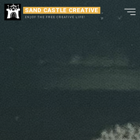
Ga
SAND CASTLE CREATIVE
naar
ENJOY THE FREE CREATIVE LIFE!
de
inhoud